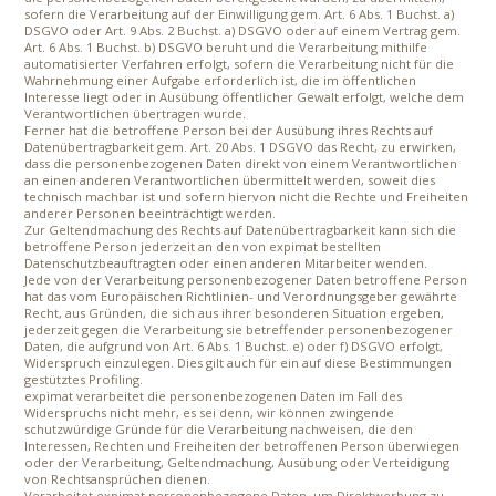
sofern die Verarbeitung auf der Einwilligung gem. Art. 6 Abs. 1 Buchst. a)
DSGVO oder Art. 9 Abs. 2 Buchst. a) DSGVO oder auf einem Vertrag gem.
Art. 6 Abs. 1 Buchst. b) DSGVO beruht und die Verarbeitung mithilfe
automatisierter Verfahren erfolgt, sofern die Verarbeitung nicht für die
Wahrnehmung einer Aufgabe erforderlich ist, die im öffentlichen
Interesse liegt oder in Ausübung öffentlicher Gewalt erfolgt, welche dem
Verantwortlichen übertragen wurde.
Ferner hat die betroffene Person bei der Ausübung ihres Rechts auf
Datenübertragbarkeit gem. Art. 20 Abs. 1 DSGVO das Recht, zu erwirken,
dass die personenbezogenen Daten direkt von einem Verantwortlichen
an einen anderen Verantwortlichen übermittelt werden, soweit dies
technisch machbar ist und sofern hiervon nicht die Rechte und Freiheiten
anderer Personen beeinträchtigt werden.
Zur Geltendmachung des Rechts auf Datenübertragbarkeit kann sich die
betroffene Person jederzeit an den von expimat bestellten
Datenschutzbeauftragten oder einen anderen Mitarbeiter wenden.
Jede von der Verarbeitung personenbezogener Daten betroffene Person
hat das vom Europäischen Richtlinien- und Verordnungsgeber gewährte
Recht, aus Gründen, die sich aus ihrer besonderen Situation ergeben,
jederzeit gegen die Verarbeitung sie betreffender personenbezogener
Daten, die aufgrund von Art. 6 Abs. 1 Buchst. e) oder f) DSGVO erfolgt,
Widerspruch einzulegen. Dies gilt auch für ein auf diese Bestimmungen
gestütztes Profiling.
expimat verarbeitet die personenbezogenen Daten im Fall des
Widerspruchs nicht mehr, es sei denn, wir können zwingende
schutzwürdige Gründe für die Verarbeitung nachweisen, die den
Interessen, Rechten und Freiheiten der betroffenen Person überwiegen
oder der Verarbeitung, Geltendmachung, Ausübung oder Verteidigung
von Rechtsansprüchen dienen.
Verarbeitet expimat personenbezogene Daten, um Direktwerbung zu