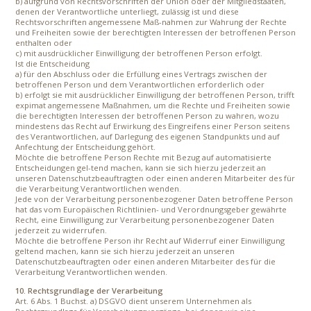
b) aufgrund von Rechtsvorschriften der Union oder der Mitgliedstaaten,
denen der Verantwortliche unterliegt, zulässig ist und diese
Rechtsvorschriften angemessene Maß-nahmen zur Wahrung der Rechte
und Freiheiten sowie der berechtigten Interessen der betroffenen Person
enthalten oder
c) mit ausdrücklicher Einwilligung der betroffenen Person erfolgt.
Ist die Entscheidung
a) für den Abschluss oder die Erfüllung eines Vertrags zwischen der
betroffenen Person und dem Verantwortlichen erforderlich oder
b) erfolgt sie mit ausdrücklicher Einwilligung der betroffenen Person, trifft
expimat angemessene Maßnahmen, um die Rechte und Freiheiten sowie
die berechtigten Interessen der betroffenen Person zu wahren, wozu
mindestens das Recht auf Erwirkung des Eingreifens einer Person seitens
des Verantwortlichen, auf Darlegung des eigenen Standpunkts und auf
Anfechtung der Entscheidung gehört.
Möchte die betroffene Person Rechte mit Bezug auf automatisierte
Entscheidungen gel-tend machen, kann sie sich hierzu jederzeit an
unseren Datenschutzbeauftragten oder einen anderen Mitarbeiter des für
die Verarbeitung Verantwortlichen wenden.
Jede von der Verarbeitung personenbezogener Daten betroffene Person
hat das vom Europäischen Richtlinien- und Verordnungsgeber gewährte
Recht, eine Einwilligung zur Verarbeitung personenbezogener Daten
jederzeit zu widerrufen.
Möchte die betroffene Person ihr Recht auf Widerruf einer Einwilligung
geltend machen, kann sie sich hierzu jederzeit an unseren
Datenschutzbeauftragten oder einen anderen Mitarbeiter des für die
Verarbeitung Verantwortlichen wenden.
10. Rechtsgrundlage der Verarbeitung
Art. 6 Abs. 1 Buchst. a) DSGVO dient unserem Unternehmen als