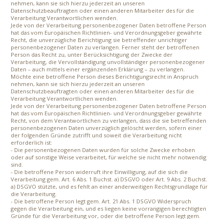
nehmen, kann sie sich hierzu jederzeit an unseren
Datenschutzbeauftragten oder einen anderen Mitarbeiter des für die
Verarbeitung Verantwortlichen wenden.
Jede von der Verarbeitung personenbezogener Daten betroffene Person
hat das vom Europäischen Richtlinien- und Verordnungsgeber gewährte
Recht, die unverzügliche Berichtigung sie betreffender unrichtiger
personenbezogener Daten zu verlangen. Ferner steht der betroffenen
Person das Recht zu, unter Berücksichtigung der Zwecke der
Verarbeitung, die Vervollständigung unvollständiger personenbezogener
Daten – auch mittels einer ergänzenden Erklärung – zu verlangen.
Möchte eine betroffene Person dieses Berichtigungsrecht in Anspruch
nehmen, kann sie sich hierzu jederzeit an unseren
Datenschutzbeauftragten oder einen anderen Mitarbeiter des für die
Verarbeitung Verantwortlichen wenden.
Jede von der Verarbeitung personenbezogener Daten betroffene Person
hat das vom Europäischen Richtlinien- und Verordnungsgeber gewährte
Recht, von dem Verantwortlichen zu verlangen, dass die sie betreffenden
personenbezogenen Daten unverzüglich gelöscht werden, sofern einer
der folgenden Gründe zutrifft und soweit die Verarbeitung nicht
erforderlich ist:
- Die personenbezogenen Daten wurden für solche Zwecke erhoben
oder auf sonstige Weise verarbeitet, für welche sie nicht mehr notwendig
sind.
- Die betroffene Person widerruft ihre Einwilligung, auf die sich die
Verarbeitung gem. Art. 6 Abs. 1 Buchst. a) DSGVO oder Art. 9 Abs. 2 Buchst.
a) DSGVO stützte, und es fehlt an einer anderweitigen Rechtsgrundlage für
die Verarbeitung.
- Die betroffene Person legt gem. Art. 21 Abs. 1 DSGVO Widerspruch
gegen die Verarbeitung ein, und es liegen keine vorrangigen berechtigten
Gründe für die Verarbeitung vor, oder die betroffene Person legt gem.