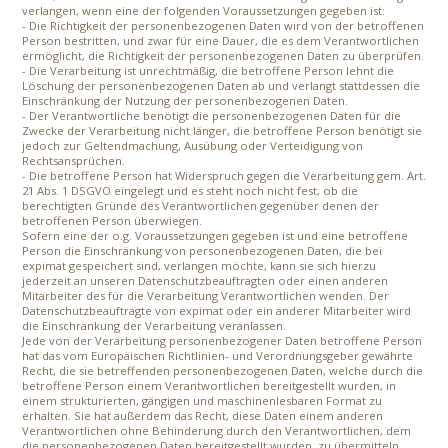
verlangen, wenn eine der folgenden Voraussetzungen gegeben ist:
- Die Richtigkeit der personenbezogenen Daten wird von der betroffenen
Person bestritten, und zwar für eine Dauer, die es dem Verantwortlichen
ermöglicht, die Richtigkeit der personenbezogenen Daten zu überprüfen.
- Die Verarbeitung ist unrechtmäßig, die betroffene Person lehnt die
Löschung der personenbezogenen Daten ab und verlangt stattdessen die
Einschränkung der Nutzung der personenbezogenen Daten.
- Der Verantwortliche benötigt die personenbezogenen Daten für die
Zwecke der Verarbeitung nicht länger, die betroffene Person benötigt sie
jedoch zur Geltendmachung, Ausübung oder Verteidigung von
Rechtsansprüchen.
- Die betroffene Person hat Widerspruch gegen die Verarbeitung gem. Art.
21 Abs. 1 DSGVO eingelegt und es steht noch nicht fest, ob die
berechtigten Gründe des Verantwortlichen gegenüber denen der
betroffenen Person überwiegen.
Sofern eine der o.g. Voraussetzungen gegeben ist und eine betroffene
Person die Einschränkung von personenbezogenen Daten, die bei
expimat gespeichert sind, verlangen möchte, kann sie sich hierzu
jederzeit an unseren Datenschutzbeauftragten oder einen anderen
Mitarbeiter des für die Verarbeitung Verantwortlichen wenden. Der
Datenschutzbeauftragte von expimat oder ein anderer Mitarbeiter wird
die Einschränkung der Verarbeitung veranlassen.
Jede von der Verarbeitung personenbezogener Daten betroffene Person
hat das vom Europäischen Richtlinien- und Verordnungsgeber gewährte
Recht, die sie betreffenden personenbezogenen Daten, welche durch die
betroffene Person einem Verantwortlichen bereitgestellt wurden, in
einem strukturierten, gängigen und maschinenlesbaren Format zu
erhalten. Sie hat außerdem das Recht, diese Daten einem anderen
Verantwortlichen ohne Behinderung durch den Verantwortlichen, dem
die personenbezogenen Daten bereitgestellt wurden, zu übermitteln,