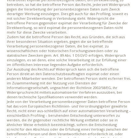
betreiben, so hat die betroffene Person das Recht, jederzeit Widerspruch
gegen die Verarbeitung der personenbezogenen Daten zum Zweck
derartiger Werbung einzulegen. Dies gilt auch für das Profiling, soweit es
mit solcher Direktwerbung in Verbindung steht. Widerspricht die
betroffene Person gegenüber expimat der Verarbeitung für Zwecke der
Direktwerbung, so wird expimat die personenbezogenen Daten nicht
mehr für diese Zwecke verarbeiten.
Zudem hat die betroffene Person das Recht, aus Gründen, die sich aus
ihrer besonderen Situation ergeben, gegen die sie betreffende
Verarbeitung personenbezogener Daten, die bei expimat. zu
wissenschaftlichen oder historischen Forschungszwecken oder zu
statistischen Zwecken gem. Art. 89 Abs. 1 DSGVO erfolgen, Widerspruch
einzulegen, es sei denn, eine solche Verarbeitung ist zur Erfüllung einer
im öffentlichen Interesse liegenden Aufgabe erforderlich.
Zur Ausübung des Rechts auf Widerspruch kann sich die betroffene
Person direkt an den Datenschutzbeauftragten expimat oder einen
anderen Mitarbeiter wenden. Der betroffenen Person steht es ferner frei,
im Zusammenhang mit der Nutzung von Diensten der
Informationsgesellschaft, ungeachtet der Richtlinie 2002/58/EG, ihr
Widerspruchsrecht mittels automatisierter Verfahren auszuüben, bei
denen technische Spezifikationen verwendet werden.
Jede von der Verarbeitung personenbezogener Daten betroffene Person
hat das vom Europäischen Richtlinien- und Verordnungsgeber gewährte
Recht, nicht einer aus-schließlich auf einer automatisierten Verarbeitung –
einschließlich Profiling – beruhenden Entscheidung unterworfen zu
werden, die ihr gegenüber rechtliche Wirkung entfaltet oder sie in
ähnlicher Weise erheblich beeinträchtigt, sofern die Entscheidung
a) nicht für den Abschluss oder die Erfüllung eines Vertrags zwischen der
betroffenen Person und dem Verantwortlichen erforderlich ist, oder