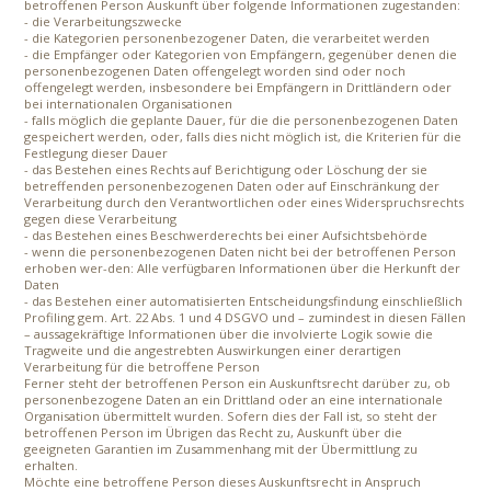
betroffenen Person Auskunft über folgende Informationen zugestanden:
- die Verarbeitungszwecke
- die Kategorien personenbezogener Daten, die verarbeitet werden
- die Empfänger oder Kategorien von Empfängern, gegenüber denen die
personenbezogenen Daten offengelegt worden sind oder noch
offengelegt werden, insbesondere bei Empfängern in Drittländern oder
bei internationalen Organisationen
- falls möglich die geplante Dauer, für die die personenbezogenen Daten
gespeichert werden, oder, falls dies nicht möglich ist, die Kriterien für die
Festlegung dieser Dauer
- das Bestehen eines Rechts auf Berichtigung oder Löschung der sie
betreffenden personenbezogenen Daten oder auf Einschränkung der
Verarbeitung durch den Verantwortlichen oder eines Widerspruchsrechts
gegen diese Verarbeitung
- das Bestehen eines Beschwerderechts bei einer Aufsichtsbehörde
- wenn die personenbezogenen Daten nicht bei der betroffenen Person
erhoben wer-den: Alle verfügbaren Informationen über die Herkunft der
Daten
- das Bestehen einer automatisierten Entscheidungsfindung einschließlich
Profiling gem. Art. 22 Abs. 1 und 4 DSGVO und – zumindest in diesen Fällen
– aussagekräftige Informationen über die involvierte Logik sowie die
Tragweite und die angestrebten Auswirkungen einer derartigen
Verarbeitung für die betroffene Person
Ferner steht der betroffenen Person ein Auskunftsrecht darüber zu, ob
personenbezogene Daten an ein Drittland oder an eine internationale
Organisation übermittelt wurden. Sofern dies der Fall ist, so steht der
betroffenen Person im Übrigen das Recht zu, Auskunft über die
geeigneten Garantien im Zusammenhang mit der Übermittlung zu
erhalten.
Möchte eine betroffene Person dieses Auskunftsrecht in Anspruch