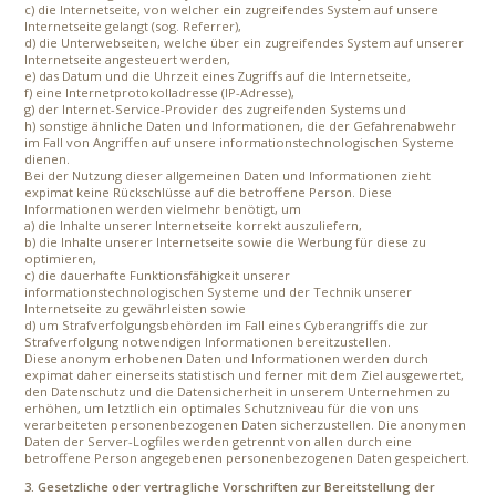
c) die Internetseite, von welcher ein zugreifendes System auf unsere
Internetseite gelangt (sog. Referrer),
d) die Unterwebseiten, welche über ein zugreifendes System auf unserer
Internetseite angesteuert werden,
e) das Datum und die Uhrzeit eines Zugriffs auf die Internetseite,
f) eine Internetprotokolladresse (IP-Adresse),
g) der Internet-Service-Provider des zugreifenden Systems und
h) sonstige ähnliche Daten und Informationen, die der Gefahrenabwehr
im Fall von Angriffen auf unsere informationstechnologischen Systeme
dienen.
Bei der Nutzung dieser allgemeinen Daten und Informationen zieht
expimat keine Rückschlüsse auf die betroffene Person. Diese
Informationen werden vielmehr benötigt, um
a) die Inhalte unserer Internetseite korrekt auszuliefern,
b) die Inhalte unserer Internetseite sowie die Werbung für diese zu
optimieren,
c) die dauerhafte Funktionsfähigkeit unserer
informationstechnologischen Systeme und der Technik unserer
Internetseite zu gewährleisten sowie
d) um Strafverfolgungsbehörden im Fall eines Cyberangriffs die zur
Strafverfolgung notwendigen Informationen bereitzustellen.
Diese anonym erhobenen Daten und Informationen werden durch
expimat daher einerseits statistisch und ferner mit dem Ziel ausgewertet,
den Datenschutz und die Datensicherheit in unserem Unternehmen zu
erhöhen, um letztlich ein optimales Schutzniveau für die von uns
verarbeiteten personenbezogenen Daten sicherzustellen. Die anonymen
Daten der Server-Logfiles werden getrennt von allen durch eine
betroffene Person angegebenen personenbezogenen Daten gespeichert.
3. Gesetzliche oder vertragliche Vorschriften zur Bereitstellung der