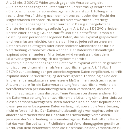
Art. 21 Abs. 2 DSGVO Widerspruch gegen die Verarbeitung ein.
- Die personenbezogenen Daten wurden unrechtmäßig verarbeitet.
- Die Löschung der personenbezogenen Daten ist zur Erfüllung einer
rechtlichen Verpflichtung nach dem Unionsrecht oder dem Recht der
Mitgliedstaaten erforderlich, dem der Verantwortliche unterliegt.
- Die personenbezogenen Daten wurden in Bezug auf angebotene
Dienste der Informationsgesellschaft gem. Art. 8 Abs. 1 DSGVO erhoben.
Sofern einer der o.g. Gründe zutrifft und eine betroffene Person die
Löschung von personenbezogenen Daten, die bei expimat gespeichert
sind, veranlassen möchte, kann sie sich hierzu jederzeit an unseren
Datenschutzbeauftragten oder einen anderen Mitarbeiter des für die
Verarbeitung Verantwortlichen wenden. Der Datenschutzbeauftragte
expimat oder ein anderer Mitarbeiter wird veranlassen, dass dem
Löschverlangen unverzüglich nachgekommen wird.
Wurden die personenbezogenen Daten vom expimat öffentlich gemacht
und ist unser Unternehmen als Verantwortlicher gem. Art. 17 Abs. 1
DSGVO zur Löschung der personenbezogenen Daten verpflichtet, so trifft
expimat unter Berücksichtigung der verfügbaren Technologie und der
Implementierungskosten angemessene Maßnahmen, auch technischer
Art, um andere für die Datenverarbeitung Verantwortliche, welche die
veröffentlichten personenbezogenen Daten verarbeiten, darüber in
Kenntnis zu setzen, dass die betroffene Person von diesen anderen für
die Datenverarbeitung Verantwortlichen die Löschung sämtlicher Links zu
diesen personen-bezogenen Daten oder von Kopien oder Replikationen
dieser personenbezogenen Daten verlangt hat, soweit die Verarbeitung
nicht erforderlich ist. Der Datenschutzbeauftragte von expimat oder ein
anderer Mitarbeiter wird im Einzelfall das Notwendige veranlassen.
Jede von der Verarbeitung personenbezogener Daten betroffene Person
hat das vom Europäischen Richtlinien- und Verordnungsgeber gewährte
Recht, von dem Verantwortlichen die Einschränkung der Verarbeitung zu