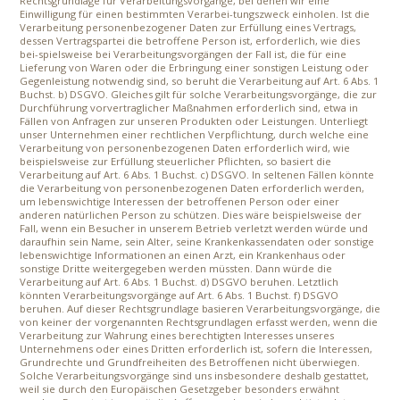
Rechtsgrundlage für Verarbeitungsvorgänge, bei denen wir eine
Einwilligung für einen bestimmten Verarbei-tungszweck einholen. Ist die
Verarbeitung personenbezogener Daten zur Erfüllung eines Vertrags,
dessen Vertragspartei die betroffene Person ist, erforderlich, wie dies
bei-spielsweise bei Verarbeitungsvorgängen der Fall ist, die für eine
Lieferung von Waren oder die Erbringung einer sonstigen Leistung oder
Gegenleistung notwendig sind, so beruht die Verarbeitung auf Art. 6 Abs. 1
Buchst. b) DSGVO. Gleiches gilt für solche Verarbeitungsvorgänge, die zur
Durchführung vorvertraglicher Maßnahmen erforderlich sind, etwa in
Fällen von Anfragen zur unseren Produkten oder Leistungen. Unterliegt
unser Unternehmen einer rechtlichen Verpflichtung, durch welche eine
Verarbeitung von personenbezogenen Daten erforderlich wird, wie
beispielsweise zur Erfüllung steuerlicher Pflichten, so basiert die
Verarbeitung auf Art. 6 Abs. 1 Buchst. c) DSGVO. In seltenen Fällen könnte
die Verarbeitung von personenbezogenen Daten erforderlich werden,
um lebenswichtige Interessen der betroffenen Person oder einer
anderen natürlichen Person zu schützen. Dies wäre beispielsweise der
Fall, wenn ein Besucher in unserem Betrieb verletzt werden würde und
daraufhin sein Name, sein Alter, seine Krankenkassendaten oder sonstige
lebenswichtige Informationen an einen Arzt, ein Krankenhaus oder
sonstige Dritte weitergegeben werden müssten. Dann würde die
Verarbeitung auf Art. 6 Abs. 1 Buchst. d) DSGVO beruhen. Letztlich
könnten Verarbeitungsvorgänge auf Art. 6 Abs. 1 Buchst. f) DSGVO
beruhen. Auf dieser Rechtsgrundlage basieren Verarbeitungsvorgänge, die
von keiner der vorgenannten Rechtsgrundlagen erfasst werden, wenn die
Verarbeitung zur Wahrung eines berechtigten Interesses unseres
Unternehmens oder eines Dritten erforderlich ist, sofern die Interessen,
Grundrechte und Grundfreiheiten des Betroffenen nicht überwiegen.
Solche Verarbeitungsvorgänge sind uns insbesondere deshalb gestattet,
weil sie durch den Europäischen Gesetzgeber besonders erwähnt