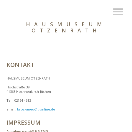
HAUSMUSEUM
OTZENRATH
KONTAKT
HAUSMUSEUM OTZENRATH
Hochstraße 39
41363 Hochneukirch-Jüchen
Tel.: 02164 4613
email:
broskaneu@t-online.de
IMPRESSUM
Angaben gemäß § 5 TMG: