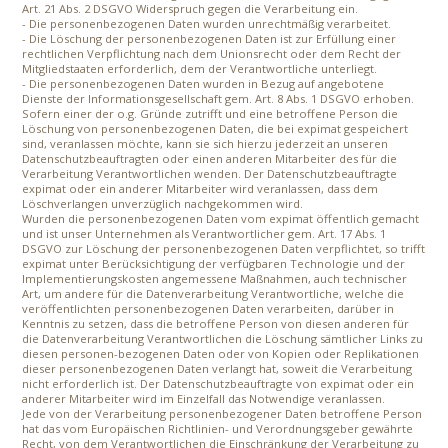
Art. 21 Abs. 2 DSGVO Widerspruch gegen die Verarbeitung ein.
- Die personenbezogenen Daten wurden unrechtmäßig verarbeitet.
- Die Löschung der personenbezogenen Daten ist zur Erfüllung einer
rechtlichen Verpflichtung nach dem Unionsrecht oder dem Recht der
Mitgliedstaaten erforderlich, dem der Verantwortliche unterliegt.
- Die personenbezogenen Daten wurden in Bezug auf angebotene
Dienste der Informationsgesellschaft gem. Art. 8 Abs. 1 DSGVO erhoben.
Sofern einer der o.g. Gründe zutrifft und eine betroffene Person die
Löschung von personenbezogenen Daten, die bei expimat gespeichert
sind, veranlassen möchte, kann sie sich hierzu jederzeit an unseren
Datenschutzbeauftragten oder einen anderen Mitarbeiter des für die
Verarbeitung Verantwortlichen wenden. Der Datenschutzbeauftragte
expimat oder ein anderer Mitarbeiter wird veranlassen, dass dem
Löschverlangen unverzüglich nachgekommen wird.
Wurden die personenbezogenen Daten vom expimat öffentlich gemacht
und ist unser Unternehmen als Verantwortlicher gem. Art. 17 Abs. 1
DSGVO zur Löschung der personenbezogenen Daten verpflichtet, so trifft
expimat unter Berücksichtigung der verfügbaren Technologie und der
Implementierungskosten angemessene Maßnahmen, auch technischer
Art, um andere für die Datenverarbeitung Verantwortliche, welche die
veröffentlichten personenbezogenen Daten verarbeiten, darüber in
Kenntnis zu setzen, dass die betroffene Person von diesen anderen für
die Datenverarbeitung Verantwortlichen die Löschung sämtlicher Links zu
diesen personen-bezogenen Daten oder von Kopien oder Replikationen
dieser personenbezogenen Daten verlangt hat, soweit die Verarbeitung
nicht erforderlich ist. Der Datenschutzbeauftragte von expimat oder ein
anderer Mitarbeiter wird im Einzelfall das Notwendige veranlassen.
Jede von der Verarbeitung personenbezogener Daten betroffene Person
hat das vom Europäischen Richtlinien- und Verordnungsgeber gewährte
Recht, von dem Verantwortlichen die Einschränkung der Verarbeitung zu