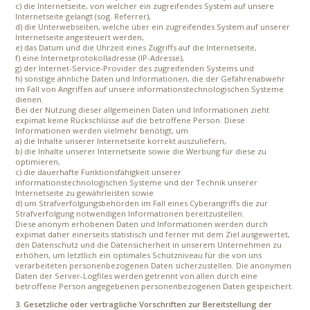
c) die Internetseite, von welcher ein zugreifendes System auf unsere
Internetseite gelangt (sog. Referrer),
d) die Unterwebseiten, welche über ein zugreifendes System auf unserer
Internetseite angesteuert werden,
e) das Datum und die Uhrzeit eines Zugriffs auf die Internetseite,
f) eine Internetprotokolladresse (IP-Adresse),
g) der Internet-Service-Provider des zugreifenden Systems und
h) sonstige ähnliche Daten und Informationen, die der Gefahrenabwehr
im Fall von Angriffen auf unsere informationstechnologischen Systeme
dienen.
Bei der Nutzung dieser allgemeinen Daten und Informationen zieht
expimat keine Rückschlüsse auf die betroffene Person. Diese
Informationen werden vielmehr benötigt, um
a) die Inhalte unserer Internetseite korrekt auszuliefern,
b) die Inhalte unserer Internetseite sowie die Werbung für diese zu
optimieren,
c) die dauerhafte Funktionsfähigkeit unserer
informationstechnologischen Systeme und der Technik unserer
Internetseite zu gewährleisten sowie
d) um Strafverfolgungsbehörden im Fall eines Cyberangriffs die zur
Strafverfolgung notwendigen Informationen bereitzustellen.
Diese anonym erhobenen Daten und Informationen werden durch
expimat daher einerseits statistisch und ferner mit dem Ziel ausgewertet,
den Datenschutz und die Datensicherheit in unserem Unternehmen zu
erhöhen, um letztlich ein optimales Schutzniveau für die von uns
verarbeiteten personenbezogenen Daten sicherzustellen. Die anonymen
Daten der Server-Logfiles werden getrennt von allen durch eine
betroffene Person angegebenen personenbezogenen Daten gespeichert.
3. Gesetzliche oder vertragliche Vorschriften zur Bereitstellung der