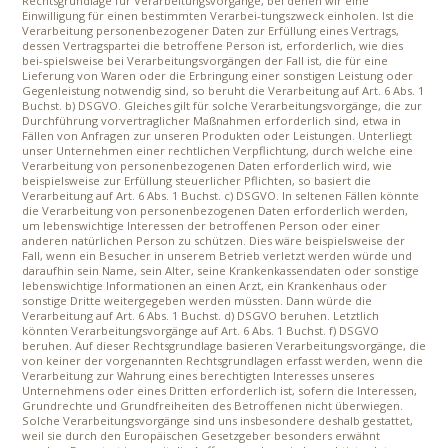
Rechtsgrundlage für Verarbeitungsvorgänge, bei denen wir eine
Einwilligung für einen bestimmten Verarbei-tungszweck einholen. Ist die
Verarbeitung personenbezogener Daten zur Erfüllung eines Vertrags,
dessen Vertragspartei die betroffene Person ist, erforderlich, wie dies
bei-spielsweise bei Verarbeitungsvorgängen der Fall ist, die für eine
Lieferung von Waren oder die Erbringung einer sonstigen Leistung oder
Gegenleistung notwendig sind, so beruht die Verarbeitung auf Art. 6 Abs. 1
Buchst. b) DSGVO. Gleiches gilt für solche Verarbeitungsvorgänge, die zur
Durchführung vorvertraglicher Maßnahmen erforderlich sind, etwa in
Fällen von Anfragen zur unseren Produkten oder Leistungen. Unterliegt
unser Unternehmen einer rechtlichen Verpflichtung, durch welche eine
Verarbeitung von personenbezogenen Daten erforderlich wird, wie
beispielsweise zur Erfüllung steuerlicher Pflichten, so basiert die
Verarbeitung auf Art. 6 Abs. 1 Buchst. c) DSGVO. In seltenen Fällen könnte
die Verarbeitung von personenbezogenen Daten erforderlich werden,
um lebenswichtige Interessen der betroffenen Person oder einer
anderen natürlichen Person zu schützen. Dies wäre beispielsweise der
Fall, wenn ein Besucher in unserem Betrieb verletzt werden würde und
daraufhin sein Name, sein Alter, seine Krankenkassendaten oder sonstige
lebenswichtige Informationen an einen Arzt, ein Krankenhaus oder
sonstige Dritte weitergegeben werden müssten. Dann würde die
Verarbeitung auf Art. 6 Abs. 1 Buchst. d) DSGVO beruhen. Letztlich
könnten Verarbeitungsvorgänge auf Art. 6 Abs. 1 Buchst. f) DSGVO
beruhen. Auf dieser Rechtsgrundlage basieren Verarbeitungsvorgänge, die
von keiner der vorgenannten Rechtsgrundlagen erfasst werden, wenn die
Verarbeitung zur Wahrung eines berechtigten Interesses unseres
Unternehmens oder eines Dritten erforderlich ist, sofern die Interessen,
Grundrechte und Grundfreiheiten des Betroffenen nicht überwiegen.
Solche Verarbeitungsvorgänge sind uns insbesondere deshalb gestattet,
weil sie durch den Europäischen Gesetzgeber besonders erwähnt