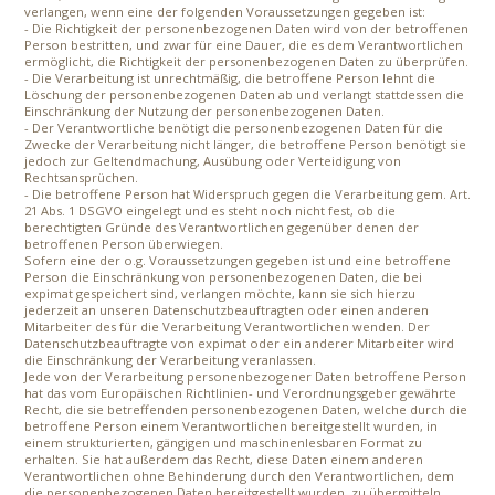
verlangen, wenn eine der folgenden Voraussetzungen gegeben ist:
- Die Richtigkeit der personenbezogenen Daten wird von der betroffenen
Person bestritten, und zwar für eine Dauer, die es dem Verantwortlichen
ermöglicht, die Richtigkeit der personenbezogenen Daten zu überprüfen.
- Die Verarbeitung ist unrechtmäßig, die betroffene Person lehnt die
Löschung der personenbezogenen Daten ab und verlangt stattdessen die
Einschränkung der Nutzung der personenbezogenen Daten.
- Der Verantwortliche benötigt die personenbezogenen Daten für die
Zwecke der Verarbeitung nicht länger, die betroffene Person benötigt sie
jedoch zur Geltendmachung, Ausübung oder Verteidigung von
Rechtsansprüchen.
- Die betroffene Person hat Widerspruch gegen die Verarbeitung gem. Art.
21 Abs. 1 DSGVO eingelegt und es steht noch nicht fest, ob die
berechtigten Gründe des Verantwortlichen gegenüber denen der
betroffenen Person überwiegen.
Sofern eine der o.g. Voraussetzungen gegeben ist und eine betroffene
Person die Einschränkung von personenbezogenen Daten, die bei
expimat gespeichert sind, verlangen möchte, kann sie sich hierzu
jederzeit an unseren Datenschutzbeauftragten oder einen anderen
Mitarbeiter des für die Verarbeitung Verantwortlichen wenden. Der
Datenschutzbeauftragte von expimat oder ein anderer Mitarbeiter wird
die Einschränkung der Verarbeitung veranlassen.
Jede von der Verarbeitung personenbezogener Daten betroffene Person
hat das vom Europäischen Richtlinien- und Verordnungsgeber gewährte
Recht, die sie betreffenden personenbezogenen Daten, welche durch die
betroffene Person einem Verantwortlichen bereitgestellt wurden, in
einem strukturierten, gängigen und maschinenlesbaren Format zu
erhalten. Sie hat außerdem das Recht, diese Daten einem anderen
Verantwortlichen ohne Behinderung durch den Verantwortlichen, dem
die personenbezogenen Daten bereitgestellt wurden, zu übermitteln,