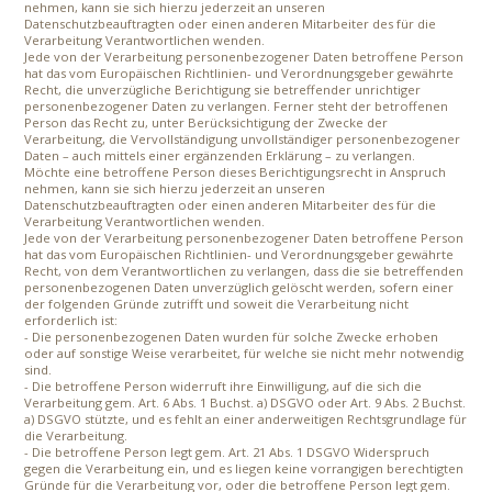
nehmen, kann sie sich hierzu jederzeit an unseren
Datenschutzbeauftragten oder einen anderen Mitarbeiter des für die
Verarbeitung Verantwortlichen wenden.
Jede von der Verarbeitung personenbezogener Daten betroffene Person
hat das vom Europäischen Richtlinien- und Verordnungsgeber gewährte
Recht, die unverzügliche Berichtigung sie betreffender unrichtiger
personenbezogener Daten zu verlangen. Ferner steht der betroffenen
Person das Recht zu, unter Berücksichtigung der Zwecke der
Verarbeitung, die Vervollständigung unvollständiger personenbezogener
Daten – auch mittels einer ergänzenden Erklärung – zu verlangen.
Möchte eine betroffene Person dieses Berichtigungsrecht in Anspruch
nehmen, kann sie sich hierzu jederzeit an unseren
Datenschutzbeauftragten oder einen anderen Mitarbeiter des für die
Verarbeitung Verantwortlichen wenden.
Jede von der Verarbeitung personenbezogener Daten betroffene Person
hat das vom Europäischen Richtlinien- und Verordnungsgeber gewährte
Recht, von dem Verantwortlichen zu verlangen, dass die sie betreffenden
personenbezogenen Daten unverzüglich gelöscht werden, sofern einer
der folgenden Gründe zutrifft und soweit die Verarbeitung nicht
erforderlich ist:
- Die personenbezogenen Daten wurden für solche Zwecke erhoben
oder auf sonstige Weise verarbeitet, für welche sie nicht mehr notwendig
sind.
- Die betroffene Person widerruft ihre Einwilligung, auf die sich die
Verarbeitung gem. Art. 6 Abs. 1 Buchst. a) DSGVO oder Art. 9 Abs. 2 Buchst.
a) DSGVO stützte, und es fehlt an einer anderweitigen Rechtsgrundlage für
die Verarbeitung.
- Die betroffene Person legt gem. Art. 21 Abs. 1 DSGVO Widerspruch
gegen die Verarbeitung ein, und es liegen keine vorrangigen berechtigten
Gründe für die Verarbeitung vor, oder die betroffene Person legt gem.