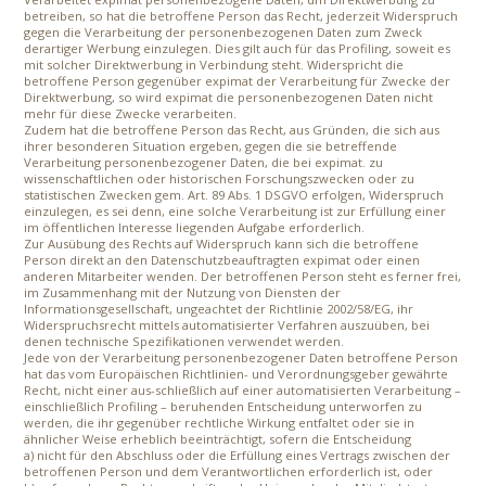
betreiben, so hat die betroffene Person das Recht, jederzeit Widerspruch
gegen die Verarbeitung der personenbezogenen Daten zum Zweck
derartiger Werbung einzulegen. Dies gilt auch für das Profiling, soweit es
mit solcher Direktwerbung in Verbindung steht. Widerspricht die
betroffene Person gegenüber expimat der Verarbeitung für Zwecke der
Direktwerbung, so wird expimat die personenbezogenen Daten nicht
mehr für diese Zwecke verarbeiten.
Zudem hat die betroffene Person das Recht, aus Gründen, die sich aus
ihrer besonderen Situation ergeben, gegen die sie betreffende
Verarbeitung personenbezogener Daten, die bei expimat. zu
wissenschaftlichen oder historischen Forschungszwecken oder zu
statistischen Zwecken gem. Art. 89 Abs. 1 DSGVO erfolgen, Widerspruch
einzulegen, es sei denn, eine solche Verarbeitung ist zur Erfüllung einer
im öffentlichen Interesse liegenden Aufgabe erforderlich.
Zur Ausübung des Rechts auf Widerspruch kann sich die betroffene
Person direkt an den Datenschutzbeauftragten expimat oder einen
anderen Mitarbeiter wenden. Der betroffenen Person steht es ferner frei,
im Zusammenhang mit der Nutzung von Diensten der
Informationsgesellschaft, ungeachtet der Richtlinie 2002/58/EG, ihr
Widerspruchsrecht mittels automatisierter Verfahren auszuüben, bei
denen technische Spezifikationen verwendet werden.
Jede von der Verarbeitung personenbezogener Daten betroffene Person
hat das vom Europäischen Richtlinien- und Verordnungsgeber gewährte
Recht, nicht einer aus-schließlich auf einer automatisierten Verarbeitung –
einschließlich Profiling – beruhenden Entscheidung unterworfen zu
werden, die ihr gegenüber rechtliche Wirkung entfaltet oder sie in
ähnlicher Weise erheblich beeinträchtigt, sofern die Entscheidung
a) nicht für den Abschluss oder die Erfüllung eines Vertrags zwischen der
betroffenen Person und dem Verantwortlichen erforderlich ist, oder