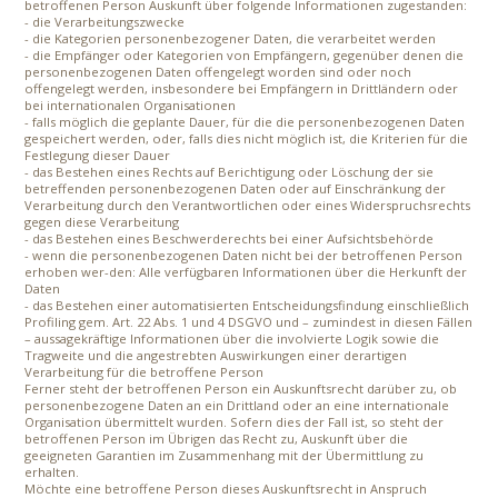
betroffenen Person Auskunft über folgende Informationen zugestanden:
- die Verarbeitungszwecke
- die Kategorien personenbezogener Daten, die verarbeitet werden
- die Empfänger oder Kategorien von Empfängern, gegenüber denen die
personenbezogenen Daten offengelegt worden sind oder noch
offengelegt werden, insbesondere bei Empfängern in Drittländern oder
bei internationalen Organisationen
- falls möglich die geplante Dauer, für die die personenbezogenen Daten
gespeichert werden, oder, falls dies nicht möglich ist, die Kriterien für die
Festlegung dieser Dauer
- das Bestehen eines Rechts auf Berichtigung oder Löschung der sie
betreffenden personenbezogenen Daten oder auf Einschränkung der
Verarbeitung durch den Verantwortlichen oder eines Widerspruchsrechts
gegen diese Verarbeitung
- das Bestehen eines Beschwerderechts bei einer Aufsichtsbehörde
- wenn die personenbezogenen Daten nicht bei der betroffenen Person
erhoben wer-den: Alle verfügbaren Informationen über die Herkunft der
Daten
- das Bestehen einer automatisierten Entscheidungsfindung einschließlich
Profiling gem. Art. 22 Abs. 1 und 4 DSGVO und – zumindest in diesen Fällen
– aussagekräftige Informationen über die involvierte Logik sowie die
Tragweite und die angestrebten Auswirkungen einer derartigen
Verarbeitung für die betroffene Person
Ferner steht der betroffenen Person ein Auskunftsrecht darüber zu, ob
personenbezogene Daten an ein Drittland oder an eine internationale
Organisation übermittelt wurden. Sofern dies der Fall ist, so steht der
betroffenen Person im Übrigen das Recht zu, Auskunft über die
geeigneten Garantien im Zusammenhang mit der Übermittlung zu
erhalten.
Möchte eine betroffene Person dieses Auskunftsrecht in Anspruch