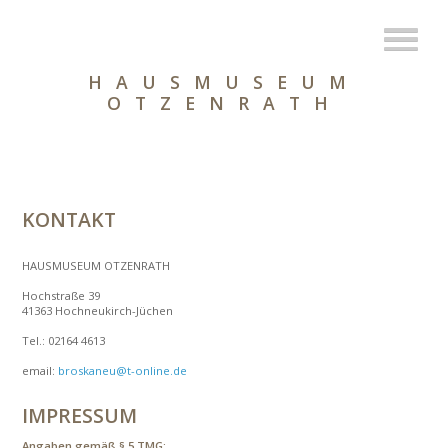
HAUSMUSEUM
OTZENRATH
KONTAKT
HAUSMUSEUM OTZENRATH
Hochstraße 39
41363 Hochneukirch-Jüchen
Tel.: 02164 4613
email:
broskaneu@t-online.de
IMPRESSUM
Angaben gemäß § 5 TMG: