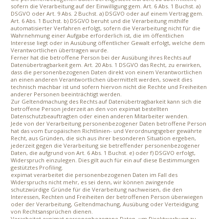
sofern die Verarbeitung auf der Einwilligung gem. Art. 6 Abs. 1 Buchst. a)
DSGVO oder Art. 9 Abs. 2 Buchst. a) DSGVO oder auf einem Vertrag gem.
Art. 6 Abs. 1 Buchst. b) DSGVO beruht und die Verarbeitung mithilfe
automatisierter Verfahren erfolgt, sofern die Verarbeitung nicht für die
Wahrnehmung einer Aufgabe erforderlich ist, die im öffentlichen
Interesse liegt oder in Ausübung öffentlicher Gewalt erfolgt, welche dem
Verantwortlichen übertragen wurde.
Ferner hat die betroffene Person bei der Ausübung ihres Rechts auf
Datenübertragbarkeit gem. Art. 20 Abs. 1 DSGVO das Recht, zu erwirken,
dass die personenbezogenen Daten direkt von einem Verantwortlichen
an einen anderen Verantwortlichen übermittelt werden, soweit dies
technisch machbar ist und sofern hiervon nicht die Rechte und Freiheiten
anderer Personen beeinträchtigt werden.
Zur Geltendmachung des Rechts auf Datenübertragbarkeit kann sich die
betroffene Person jederzeit an den von expimat bestellten
Datenschutzbeauftragten oder einen anderen Mitarbeiter wenden.
Jede von der Verarbeitung personenbezogener Daten betroffene Person
hat das vom Europäischen Richtlinien- und Verordnungsgeber gewährte
Recht, aus Gründen, die sich aus ihrer besonderen Situation ergeben,
jederzeit gegen die Verarbeitung sie betreffender personenbezogener
Daten, die aufgrund von Art. 6 Abs. 1 Buchst. e) oder f) DSGVO erfolgt,
Widerspruch einzulegen. Dies gilt auch für ein auf diese Bestimmungen
gestütztes Profiling.
expimat verarbeitet die personenbezogenen Daten im Fall des
Widerspruchs nicht mehr, es sei denn, wir können zwingende
schutzwürdige Gründe für die Verarbeitung nachweisen, die den
Interessen, Rechten und Freiheiten der betroffenen Person überwiegen
oder der Verarbeitung, Geltendmachung, Ausübung oder Verteidigung
von Rechtsansprüchen dienen.
Verarbeitet expimat personenbezogene Daten, um Direktwerbung zu