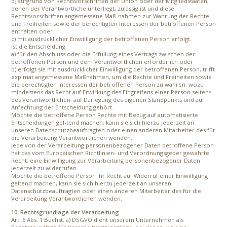
b) aufgrund von Rechtsvorschriften der Union oder der Mitgliedstaaten,
denen der Verantwortliche unterliegt, zulässig ist und diese
Rechtsvorschriften angemessene Maß-nahmen zur Wahrung der Rechte
und Freiheiten sowie der berechtigten Interessen der betroffenen Person
enthalten oder
c) mit ausdrücklicher Einwilligung der betroffenen Person erfolgt.
Ist die Entscheidung
a) für den Abschluss oder die Erfüllung eines Vertrags zwischen der
betroffenen Person und dem Verantwortlichen erforderlich oder
b) erfolgt sie mit ausdrücklicher Einwilligung der betroffenen Person, trifft
expimat angemessene Maßnahmen, um die Rechte und Freiheiten sowie
die berechtigten Interessen der betroffenen Person zu wahren, wozu
mindestens das Recht auf Erwirkung des Eingreifens einer Person seitens
des Verantwortlichen, auf Darlegung des eigenen Standpunkts und auf
Anfechtung der Entscheidung gehört.
Möchte die betroffene Person Rechte mit Bezug auf automatisierte
Entscheidungen gel-tend machen, kann sie sich hierzu jederzeit an
unseren Datenschutzbeauftragten oder einen anderen Mitarbeiter des für
die Verarbeitung Verantwortlichen wenden.
Jede von der Verarbeitung personenbezogener Daten betroffene Person
hat das vom Europäischen Richtlinien- und Verordnungsgeber gewährte
Recht, eine Einwilligung zur Verarbeitung personenbezogener Daten
jederzeit zu widerrufen.
Möchte die betroffene Person ihr Recht auf Widerruf einer Einwilligung
geltend machen, kann sie sich hierzu jederzeit an unseren
Datenschutzbeauftragten oder einen anderen Mitarbeiter des für die
Verarbeitung Verantwortlichen wenden.
10. Rechtsgrundlage der Verarbeitung
Art. 6 Abs. 1 Buchst. a) DSGVO dient unserem Unternehmen als